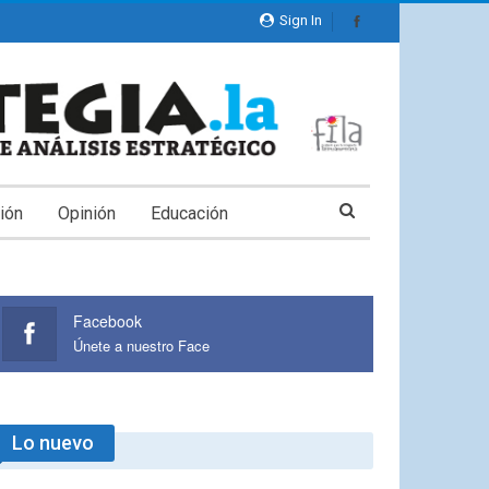
Sign In
ión
Opinión
Educación
Facebook
Únete a nuestro Face
Lo nuevo