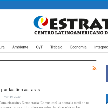
ura
Ambiente
CyT
Trabajo
Economia
Integrac
 por las tierras raras
Mar 10, 2025
omunicación y Democracia (Comunican) La pantalla táctil de tu
de computadora, tubos fluorescentes, turbinas eólicas, los