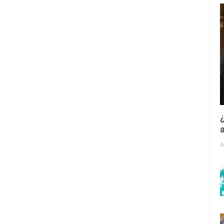
¿
a
A