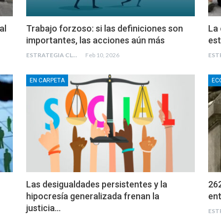
al
Trabajo forzoso: si las definiciones son
La 
importantes, las acciones aún más
es
ESTRATEGIA CLAE
Feb 10, 2026
EN CARPETA
EC
Las desigualdades persistentes y la
262
hipocresía generalizada frenan la
ent
justicia…