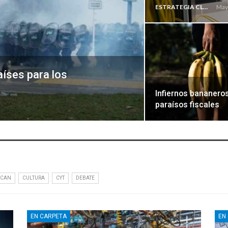
ESTRATEGIA CLAE
May
aíses para los
Infiernos bananeros
paraísos fiscales
ICAN
CULTURA
CYT
DEBATE
EN CARPETA
EN