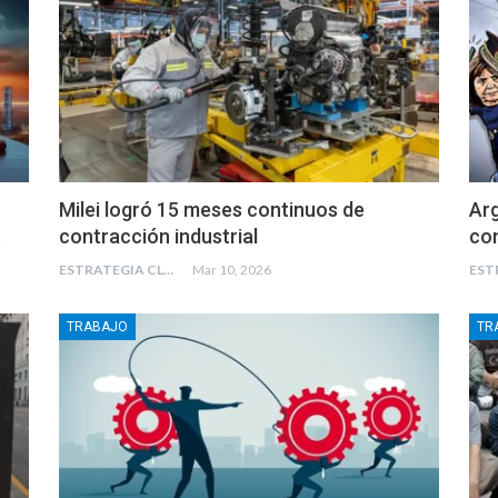
Milei logró 15 meses continuos de
Arg
…
contracción industrial
con
ESTRATEGIA CLAE
Mar 10, 2026
TRABAJO
TR