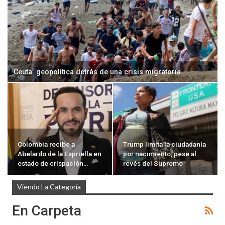
Ceuta: geopolítica detrás de una crisis migratoria
Colombia recibe a
Trump limita la ciudadanía
Abelardo de la Espriella en
por nacimiento, pese al
estado de crispación…
revés del Supremo
Viendo La Categoría
En Carpeta