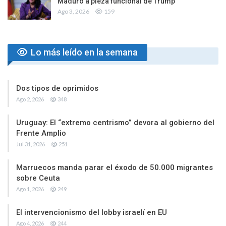
Maduro a pieza funcional de Trump
Ago 3, 2026
159
Lo más leído en la semana
Dos tipos de oprimidos
Ago 2, 2026
348
Uruguay: El “extremo centrismo” devora al gobierno del
Frente Amplio
Jul 31, 2026
251
Marruecos manda parar el éxodo de 50.000 migrantes
sobre Ceuta
Ago 1, 2026
249
El intervencionismo del lobby israelí en EU
Ago 4, 2026
244