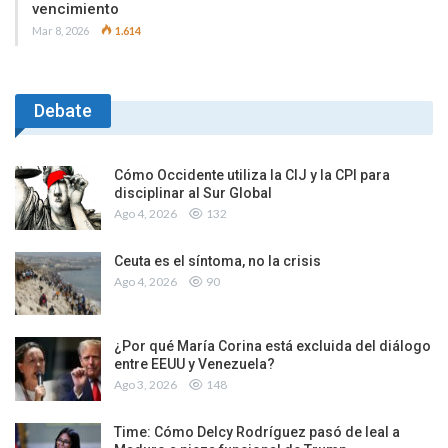
vencimiento
Mar 8, 2026
1.614
Debate
Cómo Occidente utiliza la CIJ y la CPI para
disciplinar al Sur Global
Ago 4, 2026
132
Ceuta es el síntoma, no la crisis
Ago 4, 2026
90
¿Por qué María Corina está excluida del diálogo
entre EEUU y Venezuela?
Ago 3, 2026
148
Time: Cómo Delcy Rodríguez pasó de leal a