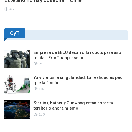
Este año no hay cosecha – Chile
483
CyT
Empresa de EEUU desarrolla robots para uso
militar: Eric Trump, asesor
91
Ya vivimos la singularidad: La realidad es peor
que la ficción
102
Starlink, Kuiper y Guowang están sobre tu
territorio ahora mismo
130