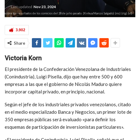
Last updated
Nov 23, 2024
ón sobre los resultados de los comicios del 28 de julio pasado. (Xinhua/Marcos Salgado) (ms) (rtg) (vf)
3.902
Share
Victoria Korn
El presidente de la Confederación Venezolana de Industriales
(Conindustria), Luigi Pisella, dijo que hay entre 500 y 600
empresas a las que el gobierno de Nicolás Maduro quiere
incorporar capital privado, en principio, nacional.
Según el jefe de los industriales privados venezolanos, citado
en el medio especializado Banca y Negocios, un primer lote de
350 empresas públicas será evaluado «para definir los
esquemas de participación de inversionistas particulares».
«El presidente de Conindustria, Luigi Pisella, señaló que el