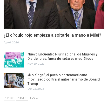
¿El círculo rojo empieza a soltarle la mano a Milei?
Ago 6, 2026
Nuevo Encuentro Plurinacional de Mujeres y
Disidencias, fuera de radares mediáticos
Nov 19, 2025
«No Kings”, el pueblo norteamericano
movilizado contra el autoritarismo de Donald
Trump
Oct 22, 2025
PREV
NEXT
1 De 27