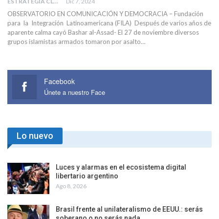
ESTRATEGIA CLAE
Dic 7, 2024
OBSERVATORIO EN COMUNICACIÓN Y DEMOCRACIA – Fundación
para la Integración Latinoamericana (FILA) Después de varios años de
aparente calma cayó Bashar al-Assad- El 27 de noviembre diversos
grupos islamistas armados tomaron por asalto…
Facebook
Únete a nuestro Face
Lo nuevo
Luces y alarmas en el ecosistema digital
libertario argentino
Ago 8, 2026
Brasil frente al unilateralismo de EEUU.: serás
soberano o no serás nada