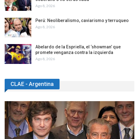
Ago 8, 2026
Perú: Neoliberalismo, caviarismo y terruqueo
Ago 8, 2026
Abelardo de la Espriella, el ‘showman’ que
promete venganza contra la izquierda
Ago 8, 2026
CLAE - Argentina