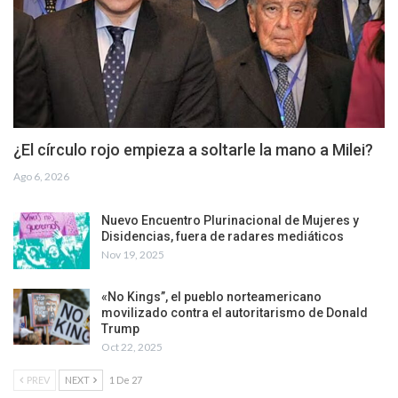
¿El círculo rojo empieza a soltarle la mano a Milei?
Ago 6, 2026
Nuevo Encuentro Plurinacional de Mujeres y
Disidencias, fuera de radares mediáticos
Nov 19, 2025
«No Kings”, el pueblo norteamericano
movilizado contra el autoritarismo de Donald
Trump
Oct 22, 2025
PREV
NEXT
1 De 27