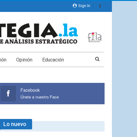
Sign In
ión
Opinión
Educación
Facebook
Únete a nuestro Face
Lo nuevo