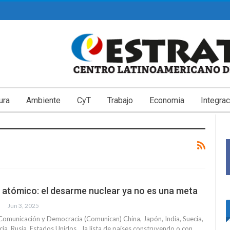
ura
Ambiente
CyT
Trabajo
Economia
Integrac
b atómico: el desarme nuclear ya no es una meta
Jun 3, 2025
omunicación y Democracia (Comunican) China, Japón, India, Suecia,
cia, Rusia, Estados Unidos… la lista de países construyendo o con