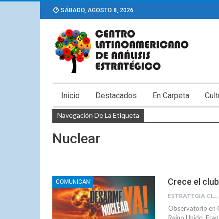
SÁBADO, AGOSTO 8, 2026
Inicio
Destacados
En Carpeta
Cult
Navegación De La Etiqueta
Nuclear
Crece el clu
COMUNICAN
ESTRATEGIA CLAE
Observatorio en C
Reino Unido, Fran