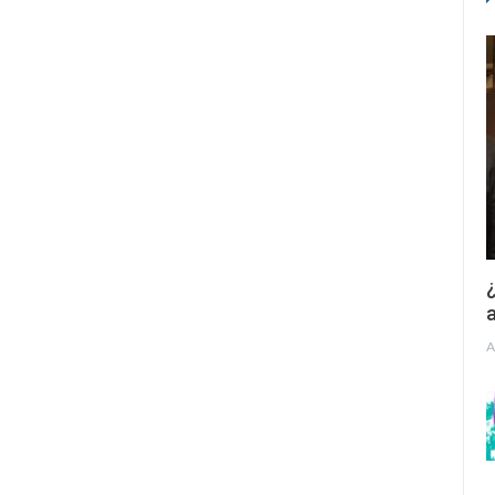
¿
a
A