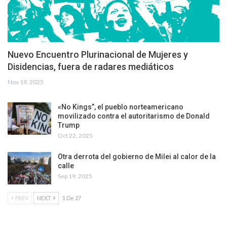
Nuevo Encuentro Plurinacional de Mujeres y
Disidencias, fuera de radares mediáticos
Nov 19, 2025
«No Kings”, el pueblo norteamericano
movilizado contra el autoritarismo de Donald
Trump
Oct 22, 2025
Otra derrota del gobierno de Milei al calor de la
calle
Sep 19, 2025
PREV
NEXT
1 De 27