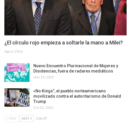
¿El círculo rojo empieza a soltarle la mano a Milei?
Ago 6, 2026
Nuevo Encuentro Plurinacional de Mujeres y
Disidencias, fuera de radares mediáticos
Nov 19, 2025
«No Kings”, el pueblo norteamericano
movilizado contra el autoritarismo de Donald
Trump
Oct 22, 2025
PREV
NEXT
1 De 27