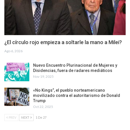
¿El círculo rojo empieza a soltarle la mano a Milei?
Ago 6, 2026
Nuevo Encuentro Plurinacional de Mujeres y
Disidencias, fuera de radares mediáticos
Nov 19, 2025
«No Kings”, el pueblo norteamericano
movilizado contra el autoritarismo de Donald
Trump
Oct 22, 2025
PREV
NEXT
1 De 27