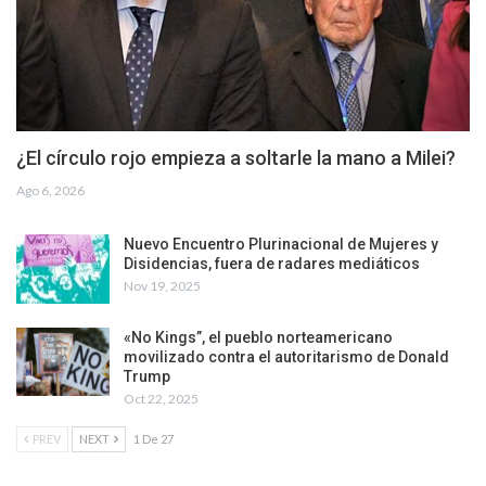
¿El círculo rojo empieza a soltarle la mano a Milei?
Ago 6, 2026
Nuevo Encuentro Plurinacional de Mujeres y
Disidencias, fuera de radares mediáticos
Nov 19, 2025
«No Kings”, el pueblo norteamericano
movilizado contra el autoritarismo de Donald
Trump
Oct 22, 2025
PREV
NEXT
1 De 27