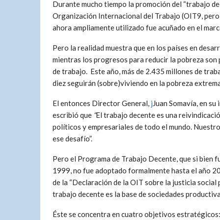
Durante mucho tiempo la promoción del “trabajo dec
Organización Internacional del Trabajo (OIT9, pero n
ahora ampliamente utilizado fue acuñado en el mar
Pero la realidad muestra que en los países en desarr
mientras los progresos para reducir la pobreza son 
de trabajo. Este año, más de 2.435 millones de tra
diez seguirán (sobre)viviendo en la pobreza extrema
El entonces Director General,
j
Juan Somavía, en su 
escribió que
“
El trabajo decente es una reivindicaci
políticos y empresariales de todo el mundo. Nuestr
ese desafío”.
Pero el Programa de Trabajo Decente, que si bien f
1999, no fue adoptado formalmente hasta el año 2
de la “Declaración de la OIT sobre la justicia social
trabajo decente es la base de sociedades productivas
Éste se concentra en cuatro objetivos estratégicos: e