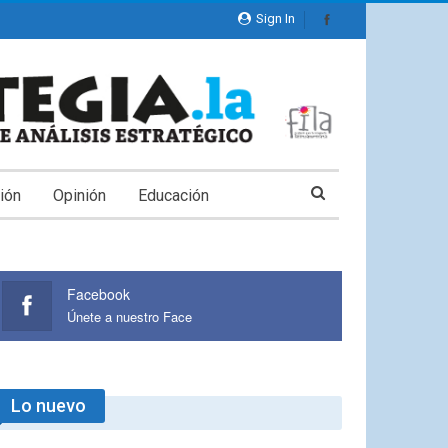
Sign In
ión
Opinión
Educación
Facebook
Únete a nuestro Face
Lo nuevo