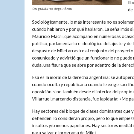
li
Un gobierno degradado
de 
Sociológicamente, lo más interesante no es solament
cuándo hablaron y por qué hablaron. La señal más sig
Mauricio Macri, que acompañó en numerosas ocasione
político, parlamentario e ideológico del ajuste y de
desgaste de Milei arrastre al conjunto del proyecto
comunicado y advirtió que un funcionario no puede 
duda, una fisura que se abre por adentro de la derec
Esa es la moral de la derecha argentina: se autoper
cuando oculta y republicana cuando le exige sacrifici
oposición, sino también desde el interior del propio
Villarruel, marcando distancia, fue lapidaria: «Me p
Hay sectores del bloque de clases dominantes que ya 
defienden, lo consideran propio, pero lo que empiez
insultos y/o menos papelones. Hay sectores mediáti
para salvar el programa de Milei.