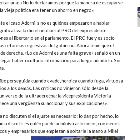
bertariana: «No lo declaramos porque la manera de escaparse
la vieja política era tener un ahorro en negro».
e el caso Adorni, sino es quiénes empezaron a hablar,
nificativa la dio el neoliberal PRO del expresidente
s al libertario en el parlamento. El PRO fue y es socio
 las reformas regresivas del gobierno. Ahora teme que el
 de derecha. «Lo de Adorni es una falta grave» señaló en un
negar haber ocultado información para luego admitirlo. Sin
ha.
cibe perseguida cuando evade, heroica cuando fuga, virtuosa
os a los demás. Las críticas no vinieron sólo desde la
 universo de la ultraderecha: la vicepresidenta Victoria
arece una vergüenza su accionar y sus explicaciones».
no discuten si el ajuste es necesario: lo dan por hecho, lo
an a discutir es quién puede administrarlo mejor, con menos
cos y empresarios que empiezan a soltarle la mano a Milei