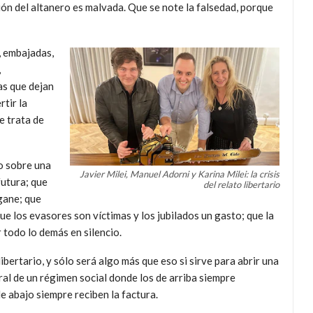
ión del altanero es malvada. Que se note la falsedad, porque
, embajadas,
,
as que dejan
rtir la
e trata de
o sobre una
Javier Milei, Manuel Adorni y Karina Milei: la crisis
futura; que
del relato libertario
gane; que
 que los evasores son víctimas y los jubilados un gasto; que la
 todo lo demás en silencio.
libertario, y sólo será algo más que eso si sirve para abrir una
al de un régimen social donde los de arriba siempre
e abajo siempre reciben la factura.