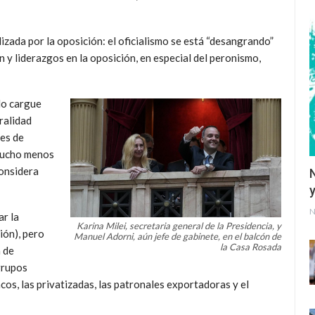
izada por la oposición: el oficialismo se está “desangrando”
n y liderazgos en la oposición, en especial del peronismo,
do cargue
ralidad
nes de
 mucho menos
considera
y
N
ar la
Karina Milei, secretaria general de la Presidencia, y
ión), pero
Manuel Adorni, aún jefe de gabinete, en el balcón de
la Casa Rosada
 de
grupos
os, las privatizadas, las patronales exportadoras y el