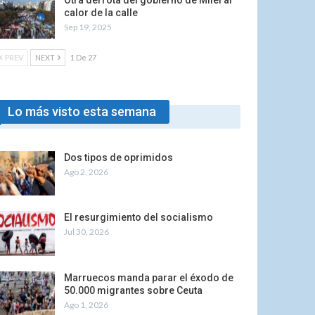
Otra derrota del gobierno de Milei al
calor de la calle
Sep 19, 2025
PREV
NEXT
1 De 27
Lo más visto esta semana
Dos tipos de oprimidos
Ago 2, 2026
El resurgimiento del socialismo
Jul 30, 2026
Marruecos manda parar el éxodo de
50.000 migrantes sobre Ceuta
Ago 1, 2026