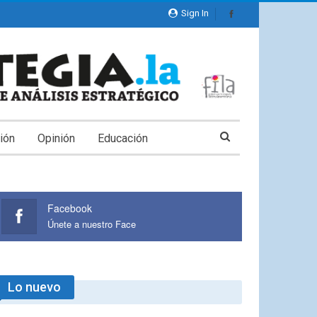
Sign In
ión
Opinión
Educación
Facebook
Únete a nuestro Face
Lo nuevo