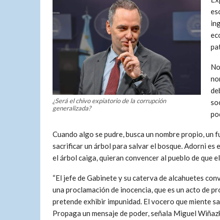
es
in
ec
pa
No
no
de
¿Será el chivo expiatorio de la corrupción
so
generalizada?
po
Cuando algo se pudre, busca un nombre propio, un fus
sacrificar un árbol para salvar el bosque. Adorni es 
el árbol caiga, quieran convencer al pueblo de que 
“El jefe de Gabinete y su caterva de alcahuetes conv
una proclamación de inocencia, que es un acto de p
pretende exhibir impunidad. El vocero que miente s
Propaga un mensaje de poder, señala Miguel Wiñazki