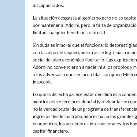
discapacitados.
La situación desgasta al gobierno pero no es capital
por mantener al Adorni, pero la falta de organizació
limitan cualquier beneficio colateral.
Sin duda es inmoral que el funcionario desprestigia
con la culpa del saqueo, mientras se legitima la inmo
social del plan económico libertario. Las explicacio
Adorni no convencieron a nadie: ni a los propios y
a los adversario que cerraron filas con quien Milei 
intocable.
Lo que la derecha parece estar decidida es a conden
mentira del vocero presidencial (y olvidar la corrupc
no la verdad brutal de un programa de transferencia
ingresos desde los trabajadores hacia los grandes 
económicos, los acreedores internacionales, los banc
capital financiero.