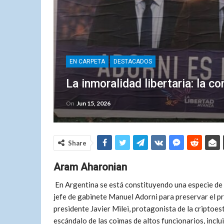
EN CARPETA
DESTACADOS
La inmoralidad libertaria: la c
On
Jun 15, 2026
Share
Aram Aharonian
En Argentina se está constituyendo una especie de 
jefe de gabinete Manuel Adorni para preservar el pr
presidente Javier Milei, protagonista de la criptoes
escándalo de las coimas de altos funcionarios, incl