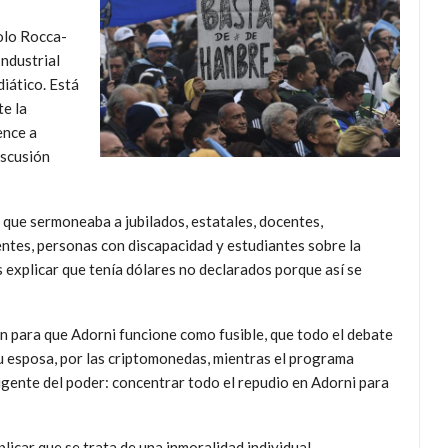
aolo Rocca-
Industrial
diático. Está
te la
ence a
iscusión
o que sermoneaba a jubilados, estatales, docentes,
entes, personas con discapacidad y estudiantes sobre la
 explicar que tenía dólares no declarados porque así se
n para que Adorni funcione como fusible, que todo el debate
u esposa, por las criptomonedas, mientras el programa
igente del poder: concentrar todo el repudio en Adorni para
plicar que se trata de una inmoralidad individual,