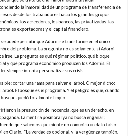
condiendo la inmoralidad de un programa de transferencia de
gresos desde los trabajadores hacia los grandes grupos
onómicos, los acreedores, los bancos, las privatizadas, las
tronales exportadoras y el capital financiero.
 se puede permitir que Adorni se transforme en el único
mbre del problema. La pregunta no es solamente si Adorni
be irse. La pregunta es qué régimen político, qué bloque
cial y qué programa económico producen los Adornis. El
der siempre intenta personalizar sus crisis.
ible: cortar una rama para salvar el árbol. O mejor dicho:
el árbol. El bosque es el programa. Y el peligro es que, cuando
el bosque quedó totalmente limpio.
irtieron la presunción de inocencia, que es un derecho, en
ropaganda. La mentira posmoral ya no busca engañar;
abiendo que sabemos que miente no comunica un dato falso.
 en Clarín. “La verdad es opcional, y la vergüenza también.