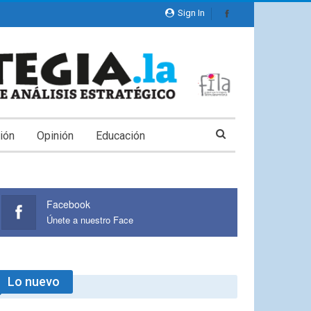
Sign In
ión
Opinión
Educación
Facebook
Únete a nuestro Face
Lo nuevo