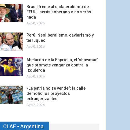
Brasil frente al unilateralismo de
EEUU.: serás soberano o no serás
nada
Ago 8, 2026
Perú: Neoliberalismo, caviarismo y
terruqueo
Ago 8, 2026
Abelardo de la Espriella, el ‘showman’
que promete venganza contra la
izquierda
Ago 8, 2026
«La patria no se vende”: la calle
demolió los proyectos
extranjerizantes
Ago 7, 2026
CLAE - Argentina