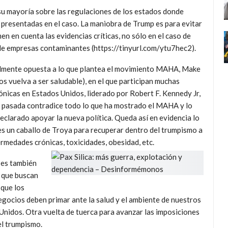
su mayoría sobre las regulaciones de los estados donde
s presentadas en el caso. La maniobra de Trump es para evitar
n en cuenta las evidencias críticas, no sólo en el caso de
de empresas contaminantes (https://tinyurl.com/ytu7hec2).
almente opuesta a lo que plantea el movimiento MAHA, Make
vuelva a ser saludable), en el que participan muchas
nicas en Estados Unidos, liderado por Robert F. Kennedy Jr,
a pasada contradice todo lo que ha mostrado el MAHA y lo
eclarado apoyar la nueva política. Queda así en evidencia lo
s un caballo de Troya para recuperar dentro del trumpismo a
rmedades crónicas, toxicidades, obesidad, etc.
 es también
s que buscan
 que los
egocios deben primar ante la salud y el ambiente de nuestros
 Unidos. Otra vuelta de tuerca para avanzar las imposiciones
el trumpismo.