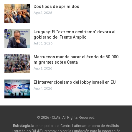
Dos tipos de oprimidos
Ago 2, 2026
Uruguay: El “extremo centrismo” devora al
gobierno del Frente Amplio
Jul 31, 2026
Marruecos manda parar el éxodo de 50.000
migrantes sobre Ceuta
Ago 1, 2026
El intervencionismo del lobby israelí en EU
Ago 4, 2026
© 2026 - CLAE. All Rights Reserved.
Estrategia.la
es un portal del Centro Latinoamericano de Análisis
Estratégico (
CLAE
), promovido por la Fundación para la Integración