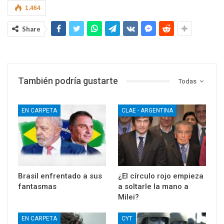
1.464
Share
También podría gustarte
Todas
EN CARPETA
CLAE - ARGENTINA
Brasil enfrentado a sus
¿El círculo rojo empieza
fantasmas
a soltarle la mano a
Milei?
EN CARPETA
CYT