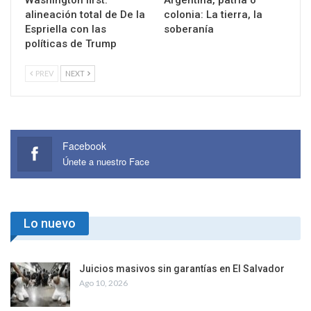
Washington first:
Argentina, patria o
alineación total de De la
colonia: La tierra, la
Espriella con las
soberanía
políticas de Trump
PREV
NEXT
Facebook
Únete a nuestro Face
Lo nuevo
Juicios masivos sin garantías en El Salvador
Ago 10, 2026