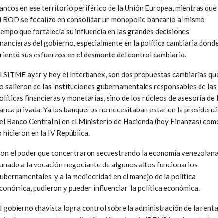
ancos en ese territorio periférico de la Unión Europea, mientras que
l BOD se focalizó en consolidar un monopolio bancario al mismo
iempo que fortalecía su influencia en las grandes decisiones
inancieras del gobierno, especialmente en la política cambiaria dond
rientó sus esfuerzos en el desmonte del control cambiario.
l SITME ayer y hoy el Interbanex, son dos propuestas cambiarias qu
o salieron de las instituciones gubernamentales responsables de las
olíticas financieras y monetarias, sino de los núcleos de asesoría de 
anca privada. Ya los banqueros no necesitaban estar en la presidenc
el Banco Central ni en el Ministerio de Hacienda (hoy Finanzas) com
o hicieron en la IV República.
on el poder que concentraron secuestrando la economía venezolana
unado a la vocación negociante de algunos altos funcionarios
ubernamentales y a la mediocridad en el manejo de la política
conómica, pudieron y pueden influenciar la política económica.
l gobierno chavista logra control sobre la administración de la renta