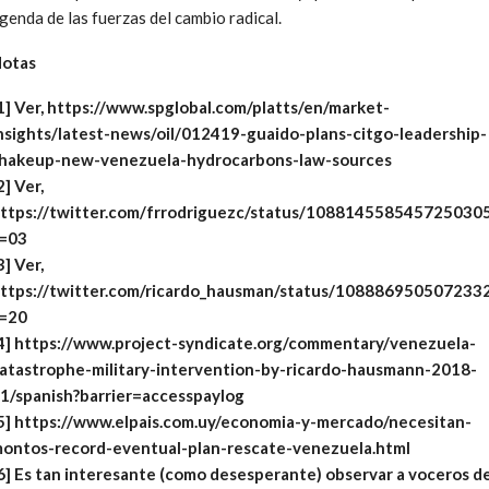
genda de las fuerzas del cambio radical.
otas
1] Ver, https://www.spglobal.com/platts/en/market-
nsights/latest-news/oil/012419-guaido-plans-citgo-leadership-
hakeup-new-venezuela-hydrocarbons-law-sources
2] Ver,
ttps://twitter.com/frrodriguezc/status/108814558545725030
=03
3] Ver,
ttps://twitter.com/ricardo_hausman/status/108886950507233
=20
4] https://www.project-syndicate.org/commentary/venezuela-
atastrophe-military-intervention-by-ricardo-hausmann-2018-
1/spanish?barrier=accesspaylog
5] https://www.elpais.com.uy/economia-y-mercado/necesitan-
ontos-record-eventual-plan-rescate-venezuela.html
6] Es tan interesante (como desesperante) observar a voceros d