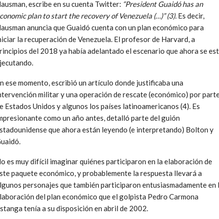
ausman, escribe en su cuenta Twitter:
“President Guaidó has an
conomic plan to start the recovery of Venezuela (…)” (3).
Es decir,
ausman anuncia que Guaidó cuenta con un plan económico para
niciar la recuperación de Venezuela. El profesor de Harvard, a
rincipios del 2018 ya había adelantado el escenario que ahora se es
jecutando.
n ese momento, escribió un artículo donde justificaba una
ntervención militar y una operación de rescate (económico) por part
e Estados Unidos y algunos los países latinoamericanos (4). Es
mpresionante como un año antes, detalló parte del guión
stadounidense que ahora están leyendo (e interpretando) Bolton y
uaidó.
o es muy difícil imaginar quiénes participaron en la elaboración de
ste paquete económico, y probablemente la respuesta llevará a
lgunos personajes que también participaron entusiasmadamente en 
laboración del plan económico que el golpista Pedro Carmona
stanga tenía a su disposición en abril de 2002.