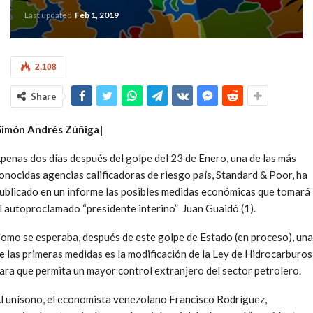
Last updated
Feb 1, 2019
2.108
Share
Simón Andrés Zúñiga|
penas dos días después del golpe del 23 de Enero, una de las más
onocidas agencias calificadoras de riesgo país, Standard & Poor, ha
ublicado en un informe las posibles medidas económicas que tomará
l autoproclamado “presidente interino” Juan Guaidó (1).
omo se esperaba, después de este golpe de Estado (en proceso), un
e las primeras medidas es la modificación de la Ley de Hidrocarburos
ara que permita un mayor control extranjero del sector petrolero.
l unísono, el economista venezolano Francisco Rodríguez,