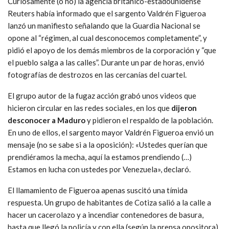
Curiosamente (o no) la agencia británico-estadounidense
Reuters había informado que el sargento Valdrén Figueroa
lanzó un manifiesto señalando que la Guardia Nacional se
opone al “régimen, al cual desconocemos completamente”, y
pidió el apoyo de los demás miembros de la corporación y “que
el pueblo salga a las calles”. Durante un par de horas, envió
fotografías de destrozos en las cercanías del cuartel.
El grupo autor de la fugaz acción grabó unos videos que
hicieron circular en las redes sociales, en los que
dijeron
desconocer a Maduro
y pidieron el respaldo de la población.
En uno de ellos, el sargento mayor Valdrén Figueroa envió un
mensaje (no se sabe si a la oposición): «Ustedes querían que
prendiéramos la mecha, aquí la estamos prendiendo (…)
Estamos en lucha con ustedes por Venezuela», declaró.
El llamamiento de Figueroa apenas suscitó una tímida
respuesta. Un grupo de habitantes de Cotiza salió a la calle a
hacer un cacerolazo y a incendiar contenedores de basura,
hasta que llegó la policía y con ella (según la prensa opositora)