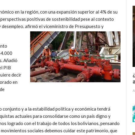
nómico en la región, con una expansión superior al 4% de su
 perspectivas positivas de sostenibilidad pese al contexto
y desempleo. afirmó el viceministro de Presupuesto y
ento
44.000
ís. Añadió
el PIB
¿
uiere decir
a
jorado en
 de
A
o conjunto y a la estabilidad política y económica tendrá
nquistas actuales para consolidarse como un país digno y
emos logrado con el trabajo de todos los bolivianos, pensando
s movimientos sociales debemos cuidar este patrimonio, que