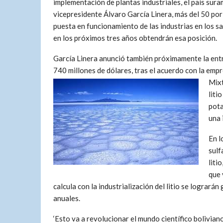
implementación de plantas industriales, el país sura
vicepresidente Álvaro García Linera, más del 50 por 
puesta en funcionamiento de las industrias en los s
en los próximos tres años obtendrán esa posición.
García Linera anunció también próximamente la entre
740 millones de dólares, tras el acuerdo con la em
Mixt
liti
pota
una 
En l
sulf
liti
que 
calcula con la industrialización del litio se logrará
anuales.
‘Esto va a revolucionar el mundo científico boliviano