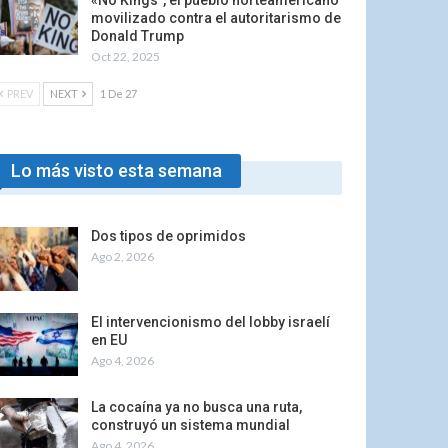
«No Kings”, el pueblo norteamericano
movilizado contra el autoritarismo de
Donald Trump
Oct 22, 2025
PREV
NEXT
1 De 27
Lo más visto esta semana
Dos tipos de oprimidos
Ago 2, 2026
El intervencionismo del lobby israelí
en EU
Ago 4, 2026
La cocaína ya no busca una ruta,
construyó un sistema mundial
Ago 4, 2026