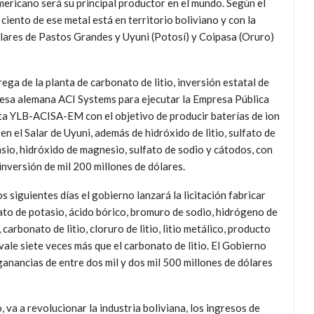
mericano será su principal productor en el mundo. Según el
ciento de ese metal está en territorio boliviano y con la
alares de Pastos Grandes y Uyuni (Potosí) y Coipasa (Oruro)
ga de la planta de carbonato de litio, inversión estatal de
presa alemana ACI
Systems para ejecutar la Empresa Pública
a YLB-ACISA-EM con el objetivo de producir baterías de ion
o en el Salar de Uyuni, además de hidróxido de litio, sulfato de
sio, hidróxido de magnesio, sulfato de sodio y cátodos, con
inversión de mil 200 millones de dólares.
os siguientes días el gobierno lanzará la licitación fabricar
ato de potasio, ácido bórico, bromuro de sodio, hidrógeno de
o, carbonato de litio, cloruro de litio, litio metálico, producto
vale siete veces más que el carbonato de litio. El Gobierno
n ganancias de entre dos mil y dos mil 500 millones de dólares
, va a revolucionar la industria boliviana, los ingresos de