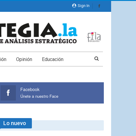
Sign In
ión
Opinión
Educación
Facebook
Únete a nuestro Face
Lo nuevo