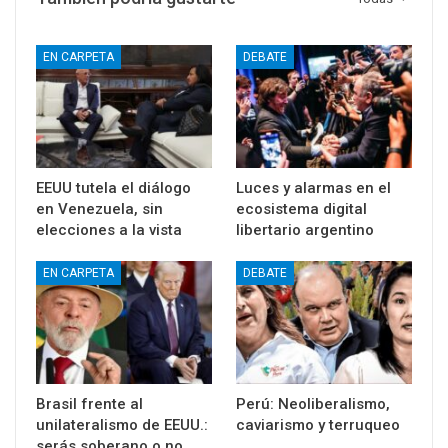
EN CARPETA
DEBATE
EEUU tutela el diálogo
Luces y alarmas en el
en Venezuela, sin
ecosistema digital
elecciones a la vista
libertario argentino
EN CARPETA
DEBATE
Brasil frente al
Perú: Neoliberalismo,
unilateralismo de EEUU.:
caviarismo y terruqueo
serás soberano o no