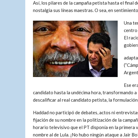
Así, los pilares de la campaña petista hasta el final 
nostalgia sus líneas maestras. O sea, en sentimientos
Una ter
centro 
El rac
gobiern
adapta
(“Cámpo
Argent
Ese er
candidato hasta la undécima hora, transformando 
descalificar al real candidato petista, la formulació
Haddad no participó de debates, actos ni entrevistas
fijación de su nombre en la politización de la camp
horario televisivo que el PT disponía en la primera
nombre al de Lula. ¡No hubo ningún ataque a Jair Bol