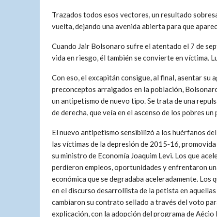
Trazados todos esos vectores, un resultado sobresal
vuelta, dejando una avenida abierta para que apare
Cuando Jair Bolsonaro sufre el atentado el 7 de se
vida en riesgo, él también se convierte en víctima. L
Con eso, el excapitán consigue, al final, asentar su 
preconceptos arraigados en la población, Bolsonaro 
un antipetismo de nuevo tipo. Se trata de una repuls
de derecha, que veía en el ascenso de los pobres un
El nuevo antipetismo sensibilizó a los huérfanos del
las víctimas de la depresión de 2015-16, promovida
su ministro de Economía Joaquim Levi. Los que ace
perdieron empleos, oportunidades y enfrentaron un
económica que se degradaba aceleradamente. Los q
en el discurso desarrollista de la petista en aquellas
cambiaron su contrato sellado a través del voto par
explicación, con la adopción del programa de Aécio