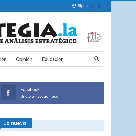
Sign In
ión
Opinión
Educación
Facebook
Únete a nuestro Face
Lo nuevo