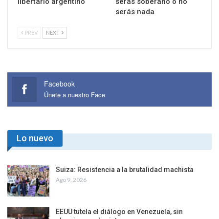
libertario argentino
serás soberano o no
serás nada
PREV
NEXT
Facebook
Únete a nuestro Face
Lo nuevo
Suiza: Resistencia a la brutalidad machista
Ago 9, 2026
EEUU tutela el diálogo en Venezuela, sin