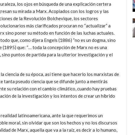
uraleza, los ojos en búsqueda de una explicación certera
resan su mirada a Marx. Acopiados con los logros y las
ciones de la Revolución Bolchevique, los sectores
olucionarios más clarificados procuran no “actualizar” a
x sino poner su método en función de las luchas actuales.
odo que, como dijera Engels (1886) “no es un dogma, sino
te (1895) que: “… toda la concepción de Marx no es una
sino puntos de partida para la ulterior investigación y el
a ciencia de su época, así tiene que hacerlo los marxistas de
nte tanta pseudo ciencia que se difunde junto a mentirás
nte su relación con el cambio climático, cuando hay pruebas
ación de la investigación y los intentos de crear un híbrido
 realidad latinoamericana, ante la que requerimos un
oble moral, sin olvidar que son los hechos y no los discursos
idad de Marx, aquella que va a la raíz, es decir a lo humano,