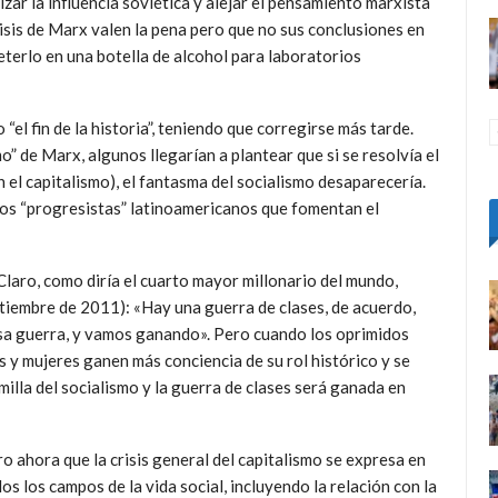
izar la influencia soviética y alejar el pensamiento marxista
lisis de Marx valen la pena pero que no sus conclusiones en
eterlo en una botella de alcohol para laboratorios
 “el fin de la historia”, teniendo que corregirse más tarde.
” de Marx, algunos llegarían a plantear que si se resolvía el
 el capitalismo), el fantasma del socialismo desaparecería.
os “progresistas” latinoamericanos que fomentan el
 Claro, como diría el cuarto mayor millonario del mundo,
iembre de 2011): «Hay una guerra de clases, de acuerdo,
o esa guerra, y vamos ganando». Pero cuando los oprimidos
s y mujeres ganen más conciencia de su rol histórico y se
milla del socialismo y la guerra de clases será ganada en
o ahora que la crisis general del capitalismo se expresa en
os los campos de la vida social, incluyendo la relación con la