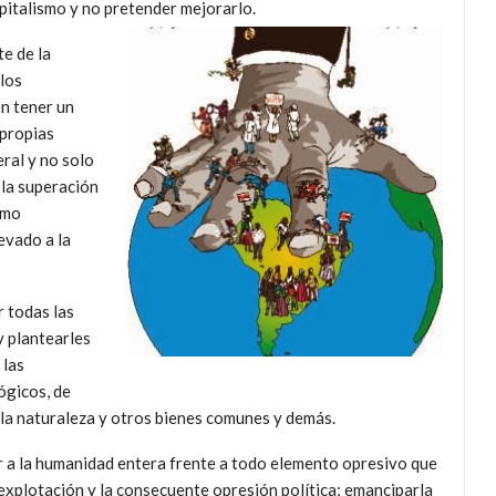
pitalismo y no pretender mejorarlo.
te de la
los
en tener un
 propias
eral y no solo
e la superación
omo
evado a la
r todas las
y plantearles
 las
ógicos, de
e la naturaleza y otros bienes comunes y demás.
ar a la humanidad entera frente a todo elemento opresivo que
 explotación y la consecuente opresión política; emanciparla