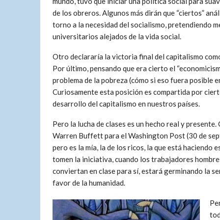
mundo, tuvo que iniciar una política social para suav
de los obreros. Algunos más dirán que “ciertos” aná
torno a la necesidad del socialismo, pretendiendo m
universitarios alejados de la vida social.
Otro declararía la victoria final del capitalismo como
Por último, pensando que era cierto el “economicismo
problema de la pobreza (cómo si eso fuera posible en
Curiosamente esta posición es compartida por ciert
desarrollo del capitalismo en nuestros países.
Pero la lucha de clases es un hecho real y presente.
Warren Buffett para el Washington Post (30 de sept
pero es la mía, la de los ricos, la que está haciend
tomen la iniciativa, cuando los trabajadores hombre
conviertan en clase para sí, estará germinando la se
favor de la humanidad.
Per
tod