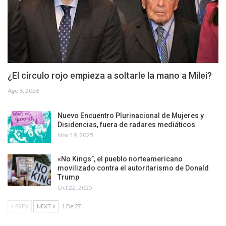
¿El círculo rojo empieza a soltarle la mano a Milei?
Ago 6, 2026
Nuevo Encuentro Plurinacional de Mujeres y
Disidencias, fuera de radares mediáticos
Nov 19, 2025
«No Kings”, el pueblo norteamericano
movilizado contra el autoritarismo de Donald
Trump
Oct 22, 2025
PREV
NEXT
1 De 27