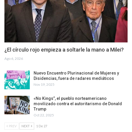
¿El círculo rojo empieza a soltarle la mano a Milei?
Ago 6, 2026
Nuevo Encuentro Plurinacional de Mujeres y
Disidencias, fuera de radares mediáticos
Nov 19, 2025
«No Kings”, el pueblo norteamericano
movilizado contra el autoritarismo de Donald
Trump
Oct 22, 2025
PREV
NEXT
1 De 27