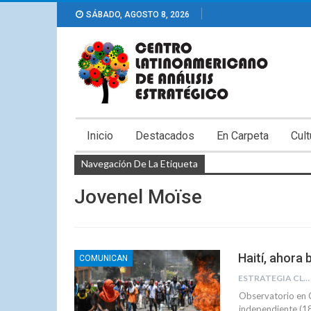
SÁBADO, AGOSTO 8, 2026
Inicio
Destacados
En Carpeta
Cult
Navegación De La Etiqueta
Jovenel Moïse
Haití, ahora 
COMUNICAN
ESTRATEGIA CLAE
Observatorio en C
independiente (18