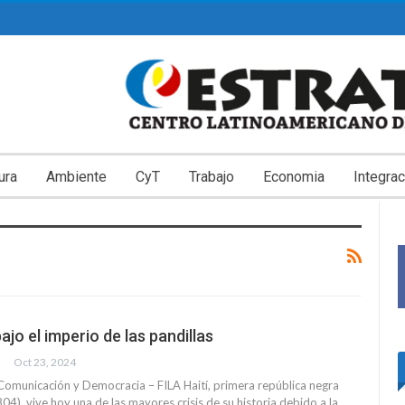
ura
Ambiente
CyT
Trabajo
Economia
Integrac
bajo el imperio de las pandillas
Oct 23, 2024
omunicación y Democracia – FILA Haití, primera república negra
04) vive hoy una de las mayores crisis de su historia debido a la