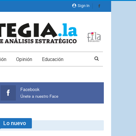
Sign In
ión
Opinión
Educación
Facebook
Únete a nuestro Face
Lo nuevo