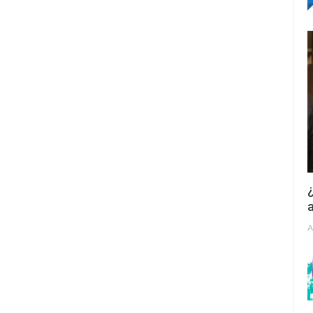
¿
a
A