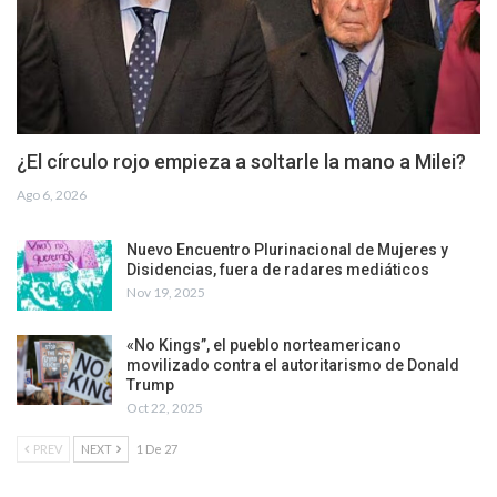
¿El círculo rojo empieza a soltarle la mano a Milei?
Ago 6, 2026
Nuevo Encuentro Plurinacional de Mujeres y
Disidencias, fuera de radares mediáticos
Nov 19, 2025
«No Kings”, el pueblo norteamericano
movilizado contra el autoritarismo de Donald
Trump
Oct 22, 2025
PREV
NEXT
1 De 27