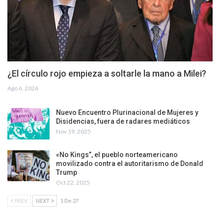
¿El círculo rojo empieza a soltarle la mano a Milei?
Ago 6, 2026
Nuevo Encuentro Plurinacional de Mujeres y
Disidencias, fuera de radares mediáticos
Nov 19, 2025
«No Kings”, el pueblo norteamericano
movilizado contra el autoritarismo de Donald
Trump
Oct 22, 2025
PREV
NEXT
1 De 27