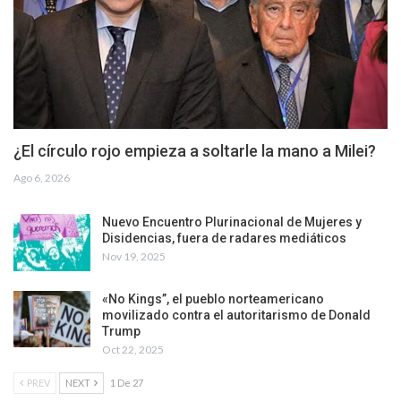
¿El círculo rojo empieza a soltarle la mano a Milei?
Ago 6, 2026
Nuevo Encuentro Plurinacional de Mujeres y
Disidencias, fuera de radares mediáticos
Nov 19, 2025
«No Kings”, el pueblo norteamericano
movilizado contra el autoritarismo de Donald
Trump
Oct 22, 2025
PREV
NEXT
1 De 27