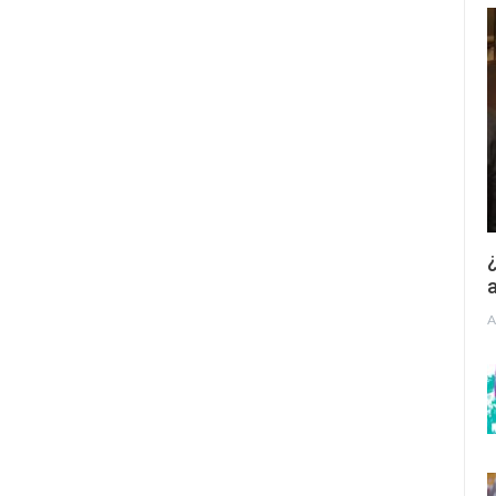
¿
a
A