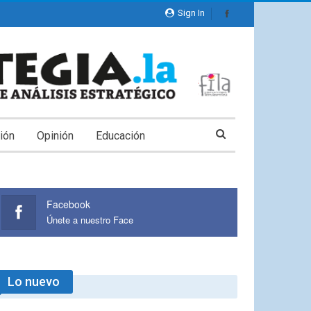
Sign In
ión
Opinión
Educación
Facebook
Únete a nuestro Face
Lo nuevo