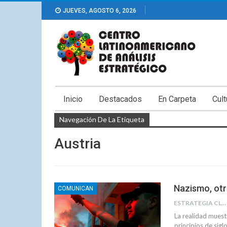
JUEVES, AGOSTO 6, 2026
Inicio
Destacados
En Carpeta
Cult
Navegación De La Etiqueta
Austria
Nazismo, otr
COMUNICAN
ESTRATEGIA CLAE
La realidad muest
principios de sigl