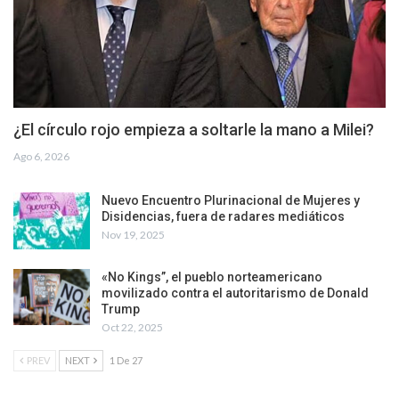
¿El círculo rojo empieza a soltarle la mano a Milei?
Ago 6, 2026
Nuevo Encuentro Plurinacional de Mujeres y
Disidencias, fuera de radares mediáticos
Nov 19, 2025
«No Kings”, el pueblo norteamericano
movilizado contra el autoritarismo de Donald
Trump
Oct 22, 2025
PREV
NEXT
1 De 27