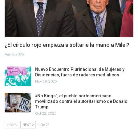
¿El círculo rojo empieza a soltarle la mano a Milei?
Ago 6, 2026
Nuevo Encuentro Plurinacional de Mujeres y
Disidencias, fuera de radares mediáticos
Nov 19, 2025
«No Kings”, el pueblo norteamericano
movilizado contra el autoritarismo de Donald
Trump
Oct 22, 2025
PREV
NEXT
1 De 27