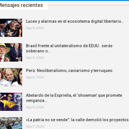
ensajes recientes
Luces y alarmas en el ecosistema digital libertario…
Ago 8, 2026
Brasil frente al unilateralismo de EEUU.: serás
soberano o…
Ago 8, 2026
Perú: Neoliberalismo, caviarismo y terruqueo
Ago 8, 2026
Abelardo de la Espriella, el ‘showman’ que promete
venganza…
Ago 8, 2026
«La patria no se vende”: la calle demolió los proyecto
Ago 7, 2026