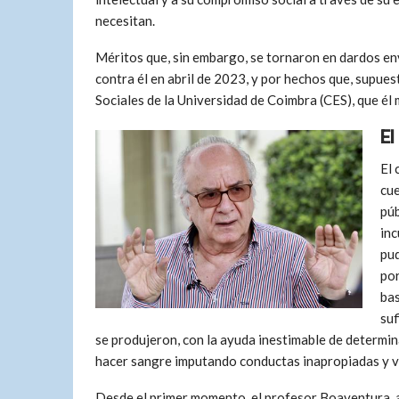
necesitan.
Méritos que, sin embargo, se tornaron en dardos en
contra él en abril de 2023, y por hechos que, supue
Sociales de la Universidad de Coimbra (CES), que él
El
El 
cue
púb
inc
pud
por
bas
suf
se produjeron, con la ayuda inestimable de determi
hacer sangre imputando conductas inapropiadas y v
Desde el primer momento, el profesor Boaventura, 