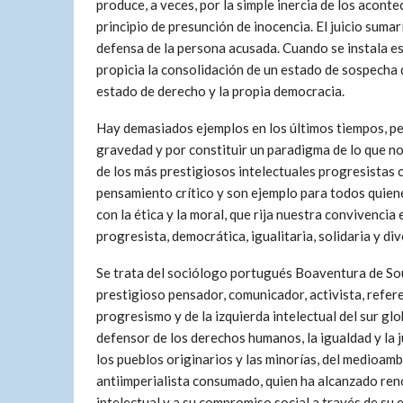
produce, a veces, por la simple inercia de los aconte
principio de presunción de inocencia. El juicio sum
defensa de la persona acusada. Cuando se instala es
propicia la consolidación de un estado de sospecha 
estado de derecho y la propia democracia.
Hay demasiados ejemplos en los últimos tiempos, p
gravedad y por constituir un paradigma de lo que no
de los más prestigiosos intelectuales progresistas
pensamiento crítico y son ejemplo para todos quien
con la ética y la moral, que rija nuestra convivenci
progresista, democrática, igualitaria, solidaria y div
Se trata del sociólogo portugués Boaventura de So
prestigioso pensador, comunicador, activista, refer
progresismo y de la izquierda intelectual del sur glo
defensor de los derechos humanos, la igualdad y la ju
los pueblos originarios y las minorías, del medioamb
antiimperialista consumado, quien ha alcanzado ren
intelectual y a su compromiso social a través de su 