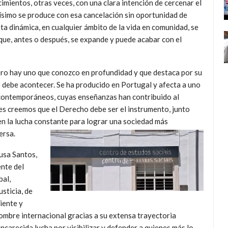
cimientos, otras veces, con una clara intención de cercenar el
arísimo se produce con esa cancelación sin oportunidad de
ta dinámica, en cualquier ámbito de la vida en comunidad, se
que, antes o después, se expande y puede acabar con el
ero hay uno que conozco en profundidad y que destaca por su
 debe acontecer. Se ha producido en Portugal y afecta a uno
 contemporáneos, cuyas enseñanzas han contribuido al
es creemos que el Derecho debe ser el instrumento, junto
a en la lucha constante para lograr una sociedad más
ersa.
usa Santos,
ente del
bal,
sticia, de
iente y
ombre internacional gracias a su extensa trayectoria
encarecida lucha por visibilizar y defender a quienes más lo