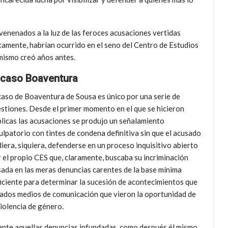
venenados a la luz de las feroces acusaciones vertidas
stamente, habrían ocurrido en el seno del Centro de Estudios
 mismo creó años antes.
 caso Boaventura
caso de Boaventura de Sousa es único por una serie de
stiones. Desde el primer momento en el que se hicieron
licas las acusaciones se produjo un señalamiento
ulpatorio con tintes de condena definitiva sin que el acusado
iera, siquiera, defenderse en un proceso inquisitivo abierto
 el propio CES que, claramente, buscaba su incriminación
ada en las meras denuncias carentes de la base mínima
iciente para determinar la sucesión de acontecimientos que
nados medios de comunicación que vieron la oportunidad de
iolencia de género.
ante aquellas denuncias infundadas, como después él mismo