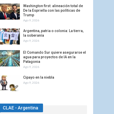
Washington first: alineación total de
De la Espriella con las políticas de
Trump
Ago 9, 2026
Argentina, patria o colonia: La tierra,
la soberanía
Ago 9, 2026
El Comando Sur quiere asegurarse el
agua para proyectos de IA en la
Patagonia
Ago 9, 2026
Cipayo en la niebla
Ago 9, 2026
CLAE - Argentina