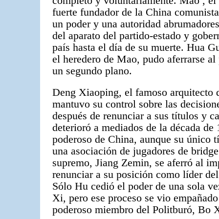
completo y voluntariamente.
Mao
, el
fuerte fundador de la China comunista
un poder y una autoridad abrumadores
del aparato del partido-estado y gober
país hasta el día de su muerte. Hua G
el heredero de Mao, pudo aferrarse al
un segundo plano.
Deng Xiaoping, el famoso arquitecto 
mantuvo su control sobre las decisio
después de renunciar a sus títulos y c
deterioró a mediados de la década de
poderoso de China, aunque su único tí
una asociación de jugadores de bridg
supremo, Jiang Zemin, se aferró al imp
renunciar a su posición como líder del
Sólo Hu cedió el poder de una sola ve
Xi, pero ese proceso se vio empañado 
poderoso miembro del Politburó, Bo X