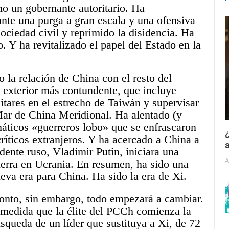
o un gobernante autoritario. Ha
ante una purga a gran escala y una ofensiva
sociedad civil y reprimido la disidencia. Ha
. Y ha revitalizado el papel del Estado en la
 la relación de China con el resto del
exterior más contundente, que incluye
litares en el estrecho de Taiwán y supervisar
 Mar de China Meridional. Ha alentado (y
máticos «guerreros lobo» que se enfrascaron
¿
críticos extranjeros. Y ha acercado a China a
a
dente ruso, Vladímir Putin, iniciara una
A
erra en Ucra
nia. En resumen, ha sido una
eva era para China. Ha sido la era de Xi.
onto, sin embargo, todo empezará a cambiar.
medida que la élite del PCCh comienza la
squeda de un líder que sustituya a Xi, de 72