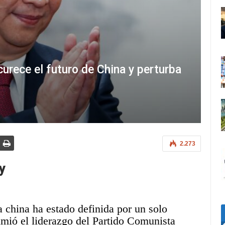
urece el futuro de China y perturba
2.273
y
a china ha estado definida por un solo
mió el liderazgo del Partido Comunista