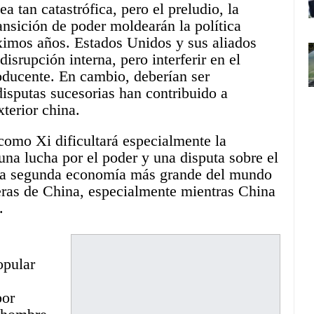
 tan catastrófica, pero el preludio, la
ansición de poder moldearán la política
óximos años.
Estados Unidos
y sus aliados
disrupción interna, pero interferir en el
oducente. En cambio, deberían ser
disputas sucesorias han contribuido a
xterior china.
como Xi dificultará especialmente la
una lucha por el poder y una disputa sobre el
n la segunda economía más grande del mundo
teras de China, especialmente mientras China
.
opular
por