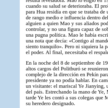
resulta reveladora. Mao lo eligió en 1
cuando su salud se deterioraba. El pr
para Hua residía en que se trataba de
de rango medio e influencia dentro d
alguien a quien Mao y sus aliados po
controlar, y no una figura capaz de so
una pugna política. Mao le había escr
una nota que decía: «Contigo al mand
siento tranquilo». Pero ni siquiera l
el poder. Al final, necesitaba el respal
En la noche del 8 de septiembre de 19
altos cargos del Politburó se reuniero
complejo de la dirección en Pekín para
presidente ya no podía hablar. En cam
un visitante: el mariscal Ye Jianying,
del país. Estrechando la mano de Ye,
tarde Ye les contó a sus colegas que
su heredero designado.