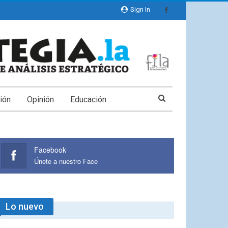
Sign In
ión
Opinión
Educación
Facebook
Únete a nuestro Face
Lo nuevo