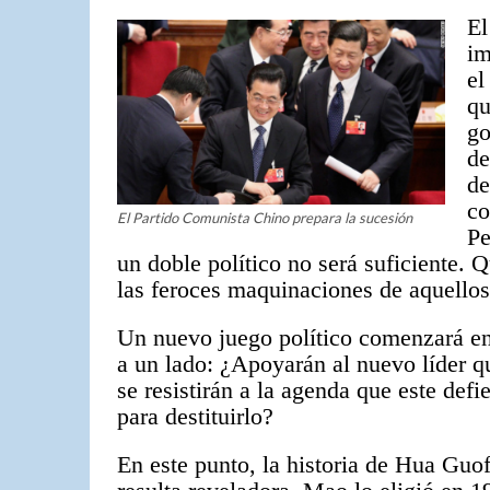
El
im
el
qu
go
de
de
co
El Partido Comunista Chino prepara la sucesión
Pe
un doble político no será suficiente. 
las feroces maquinaciones de aquellos
Un nuevo juego político comenzará e
a un lado: ¿Apoyarán al nuevo líder q
se resistirán a la agenda que este def
para destituirlo?
En este punto, la historia de Hua Guo