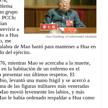
976,
oblema
 un grupo
el PCCh:
dían
brevivir a
ito a Hua
Hua Guofeng, el reformador olvidado
o, me
a palabra de Mao bastó para mantener a Hua en
do del ejército.
76, mientras Mao se acercaba a la muerte,
n en la habitación de un enfermo en el
 presentar sus últimos respetos. El
bio, levantó una mano frágil y se acercó a
 una de las figuras militares más veneradas
 Mao movió levemente los labios, y más
 Mao le había ordenado respaldar a Hua como