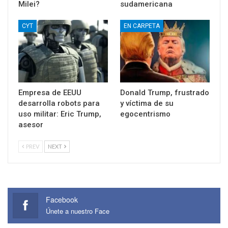
Milei?
sudamericana
CYT
EN CARPETA
Empresa de EEUU
Donald Trump, frustrado
desarrolla robots para
y víctima de su
uso militar: Eric Trump,
egocentrismo
asesor
PREV
NEXT
Facebook
Únete a nuestro Face