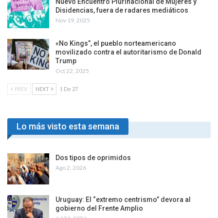
Nuevo Encuentro Plurinacional de Mujeres y
Disidencias, fuera de radares mediáticos
Nov 19, 2025
«No Kings”, el pueblo norteamericano
movilizado contra el autoritarismo de Donald
Trump
Oct 22, 2025
PREV
NEXT
1 De 27
Lo más visto esta semana
Dos tipos de oprimidos
Ago 2, 2026
Uruguay: El “extremo centrismo” devora al
gobierno del Frente Amplio