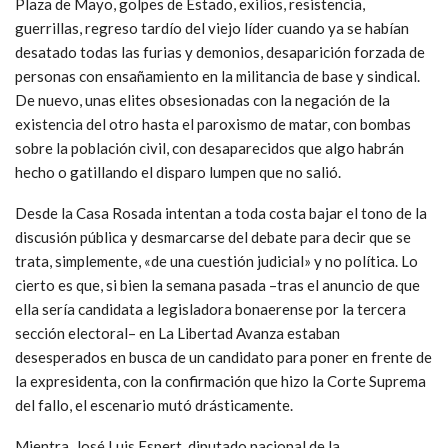
Plaza de Mayo, golpes de Estado, exilios, resistencia,
guerrillas, regreso tardío del viejo líder cuando ya se habían
desatado todas las furias y demonios, desaparición forzada de
personas con ensañamiento en la militancia de base y sindical.
De nuevo, unas elites obsesionadas con la negación de la
existencia del otro hasta el paroxismo de matar, con bombas
sobre la población civil, con desaparecidos que algo habrán
hecho o gatillando el disparo lumpen que no salió.
Desde la Casa Rosada intentan a toda costa bajar el tono de la
discusión pública y desmarcarse del debate para decir que se
trata, simplemente, «de una cuestión judicial» y no política. Lo
cierto es que, si bien la semana pasada –tras el anuncio de que
ella sería candidata a legisladora bonaerense por la tercera
sección electoral– en La Libertad Avanza estaban
desesperados en busca de un candidato para poner en frente de
la expresidenta, con la confirmación que hizo la Corte Suprema
del fallo, el escenario mutó drásticamente.
Mientra, José Luis Espert, diputado nacional de la