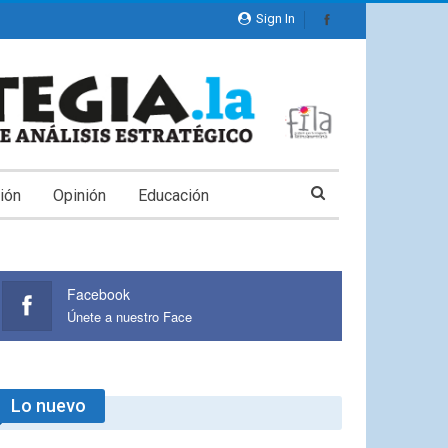
Sign In
ión
Opinión
Educación
Facebook
Únete a nuestro Face
Lo nuevo