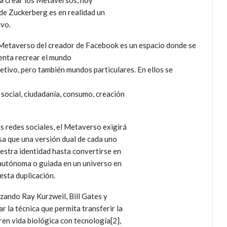
ra crear los Metaversos, hoy
de Zuckerberg es en realidad un
ivo.
Metaverso del creador de Facebook es un espacio donde se
enta recrear el mundo
etivo, pero también mundos particulares. En ellos se
y social, ciudadanía, consumo, creación
s redes sociales, el Metaverso exigirá
osa que una versión dual de cada uno
uestra identidad hasta convertirse en
 autónoma o guiada en un universo en
esta duplicación.
zando Ray Kurzweil, Bill Gates y
r la técnica que permita transferir la
en vida biológica con tecnología[2],