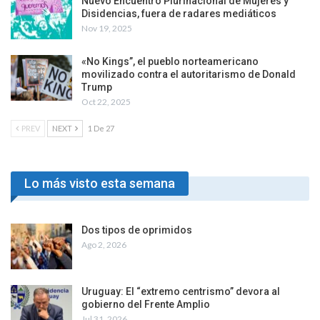
Nuevo Encuentro Plurinacional de Mujeres y
Disidencias, fuera de radares mediáticos
Nov 19, 2025
«No Kings”, el pueblo norteamericano
movilizado contra el autoritarismo de Donald
Trump
Oct 22, 2025
PREV
NEXT
1 De 27
Lo más visto esta semana
Dos tipos de oprimidos
Ago 2, 2026
Uruguay: El “extremo centrismo” devora al
gobierno del Frente Amplio
Jul 31, 2026