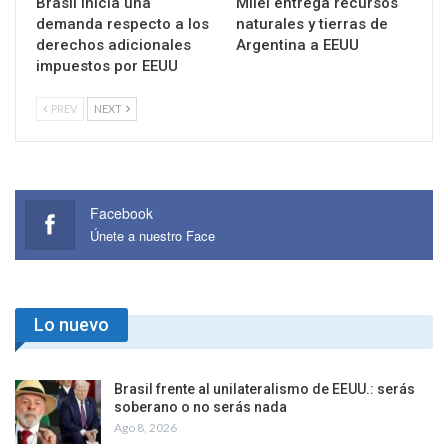
Brasil inicia una
Milei entrega recursos
demanda respecto a los
naturales y tierras de
derechos adicionales
Argentina a EEUU
impuestos por EEUU
PREV
NEXT
Facebook
Únete a nuestro Face
Lo nuevo
Brasil frente al unilateralismo de EEUU.: serás
soberano o no serás nada
Ago 8, 2026