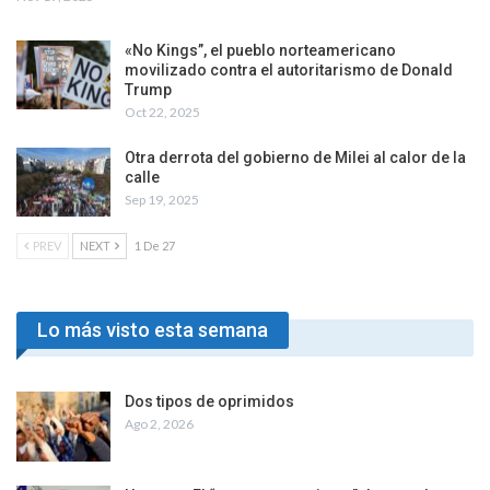
«No Kings”, el pueblo norteamericano
movilizado contra el autoritarismo de Donald
Trump
Oct 22, 2025
Otra derrota del gobierno de Milei al calor de la
calle
Sep 19, 2025
PREV
NEXT
1 De 27
Lo más visto esta semana
Dos tipos de oprimidos
Ago 2, 2026