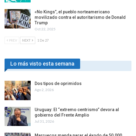
«No Kings”, el pueblo norteamericano
movilizado contra el autoritarismo de Donald
Trump
Oct 22, 2025
PREV
NEXT
1 De 27
Lo más visto esta semana
Dos tipos de oprimidos
Ago 2, 2026
Uruguay: El “extremo centrismo” devora al
gobierno del Frente Amplio
Jul 31, 2026
Marruecos manda parar el éxodo de 50.000