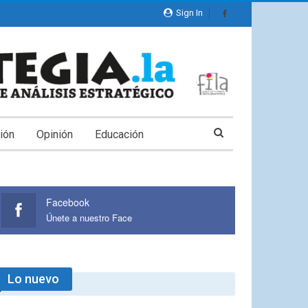
Sign In
ión
Opinión
Educación
Facebook
Únete a nuestro Face
Lo nuevo