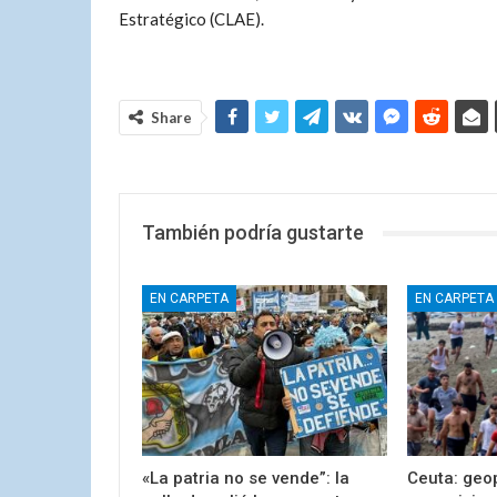
Estratégico (CLAE).
Share
También podría gustarte
EN CARPETA
EN CARPETA
«La patria no se vende”: la
Ceuta: geop