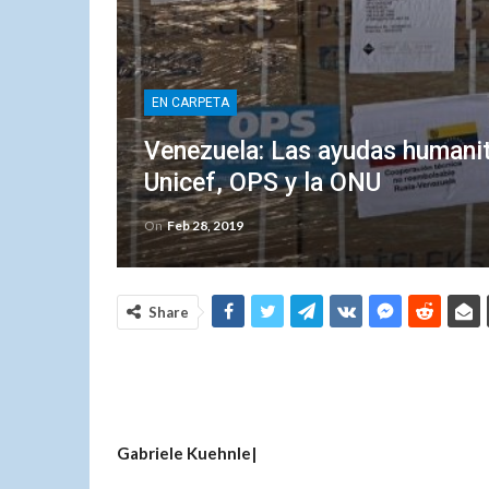
EN CARPETA
Venezuela: Las ayudas humanit
Unicef, OPS y la ONU
On
Feb 28, 2019
Share
Gabriele Kuehnle|