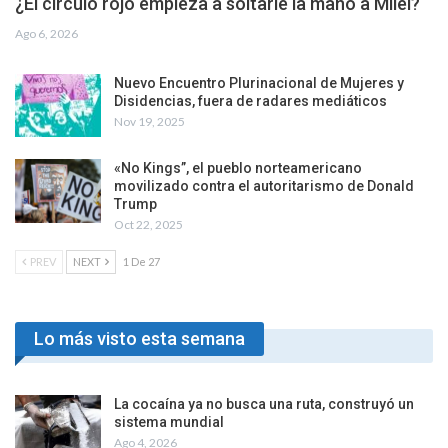
¿El círculo rojo empieza a soltarle la mano a Milei?
Ago 6, 2026
Nuevo Encuentro Plurinacional de Mujeres y
Disidencias, fuera de radares mediáticos
Nov 19, 2025
«No Kings”, el pueblo norteamericano
movilizado contra el autoritarismo de Donald
Trump
Oct 22, 2025
PREV
NEXT
1 De 27
Lo más visto esta semana
La cocaína ya no busca una ruta, construyó un
sistema mundial
Ago 4, 2026