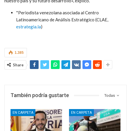
nuestro país y su futuro desarrollo», explicó.
*Periodista venezolana asociada al Centro
Latinoamericano de Análisis Estratégico (CLAE,
estrategia.la
)
1.385
Share
También podría gustarte
Todas
EN CARPETA
EN CARPETA