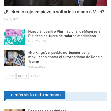
¿El círculo rojo empieza a soltarle la mano a Milei?
Ago 6, 2026
Nuevo Encuentro Plurinacional de Mujeres y
Disidencias, fuera de radares mediáticos
Nov 19, 2025
«No Kings”, el pueblo norteamericano
movilizado contra el autoritarismo de Donald
Trump
Oct 22, 2025
PREV
NEXT
1 De 27
Lo más visto esta semana
Dos tipos de oprimidos