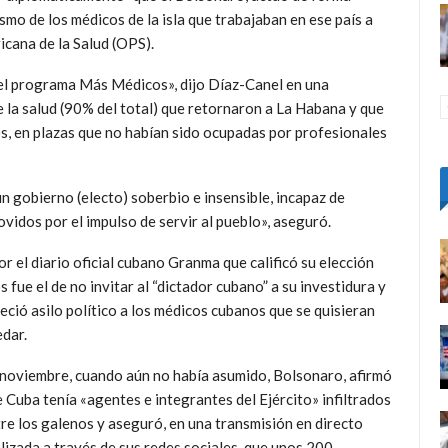
smo de los médicos de la isla que trabajaban en ese país a
cana de la Salud (OPS).
del programa Más Médicos», dijo Díaz-Canel en una
 la salud (90% del total) que retornaron a La Habana y que
, en plazas que no habían sido ocupadas por profesionales
 gobierno (electo) soberbio e insensible, incapaz de
vidos por el impulso de servir al pueblo», aseguró.
r el diario oficial cubano Granma que calificó su elección
fue el de no invitar al “dict
ador cubano” a su investidura y
eció asilo político a los médicos cubanos que se quisieran
dar.
noviembre, cuando aún no había asumido, Bolsonaro, afirmó
 Cuba tenía «agentes e integrantes del Ejército» infiltrados
re los galenos y aseguró, en una transmisión en directo
lizada a través de sus redes sociales, que unos 200