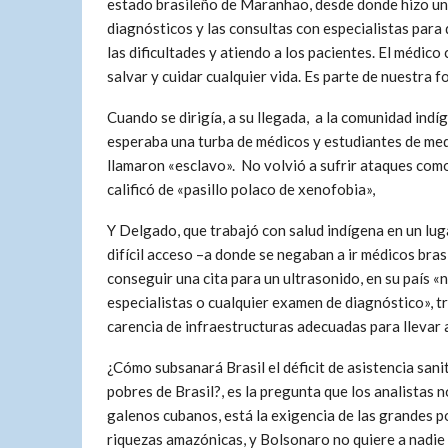
estado brasileño de Maranhao, desde donde hizo un 
diagnósticos y las consultas con especialistas para 
las dificultades y atiendo a los pacientes. El médi
salvar y cuidar cualquier vida. Es parte de nuestra 
Cuando se dirigía, a su llegada, a la comunidad indí
esperaba una turba de médicos y estudiantes de med
llamaron «esclavo». No volvió a sufrir ataques como 
calificó de «pasillo polaco de xenofobia»,
Y Delgado, que trabajó con salud indígena en un lu
difícil acceso –a donde se negaban a ir médicos bras
conseguir una cita para un ultrasonido, en su país «
especialistas o cualquier examen de diagnóstico», tr
carencia de infraestructuras adecuadas para llevar a
¿Cómo subsanará Brasil el déficit de asistencia sani
pobres de Brasil?, es la pregunta que los analistas n
galenos cubanos, está la exigencia de las grandes p
riquezas amazónicas, y Bolsonaro no quiere a nadie 