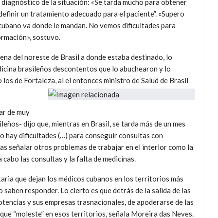
diagnóstico de la situación: «Se tarda mucho para obtener
definir un tratamiento adecuado para el paciente”. «Supero
co cubano va donde le mandan. No vemos dificultades para
formación», sostuvo.
gena del noreste de Brasil a donde estaba destinado, lo
icina brasileños descontentos que lo abuchearon y lo
los de Fortaleza, al el entonces ministro de Salud de Brasil
gar de muy
ileños- dijo que, mientras en Brasil, se tarda más de un mes
no hay dificultades (…) para conseguir consultas con
as señalar otros problemas de trabajar en el interior como la
 cabo las consultas y la falta de medicinas.
taria que dejan los médicos cubanos en los territorios más
o saben responder. Lo cierto es que detrás de la salida de las
otencias y sus empresas trasnacionales, de apoderarse de las
que “moleste” en esos territorios, señala Moreira das Neves.