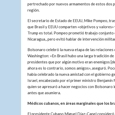
pertrechado por nuevos armamentos de estos dos paí
región.
El secretario de Estado de EEUU, Mike Pompeo, tras
que Brasil y EEUU comparten «objetivos y valores» y
Trump es total. Pompeo prometió
t
rabajo conjunto 
Nicaragua,, pero evitó hablar de intervención militar
Bolsonaro celebró la nueva etapa de las relaciones
Washington: «En Brasil hubo una larga tradición de 
presidentes que por algún motivo eran enemigos [d
ahora es lo contrario, somos amigos», aseguró. Poc
había celebrado la nueva amistad con el gobierno g
Israel, encabezado por el primer ministro Benjamín
quien se apresuró a hacer negocios con Bolsonaro 
antes que asumiera.
Médicos cubanos, en áreas marginales que los br
El presidente Cubano Miguel Díaz-Canel consideró 