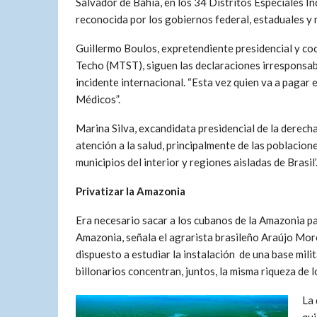
Salvador de Bahía, en los 34 Distritos Especiales I
reconocida por los gobiernos federal, estaduales y m
Guillermo Boulos, expretendiente presidencial y co
Techo (MTST), siguen las declaraciones irresponsab
incidente internacional. “Esta vez quien va a pagar 
Médicos”.
Marina Silva, excandidata presidencial de la derecha
atención a la salud, principalmente de las poblacion
municipios del interior y regiones aisladas de Brasil’
Privatizar la Amazonia
Era necesario sacar a los cubanos de la Amazonia pa
Amazonia, señala el agrarista brasileño Araújo More
dispuesto a estudiar la instalación de una base mili
billonarios concentran, juntos, la misma riqueza de 
La 