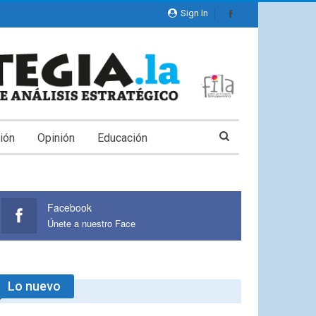
Sign In
ión
Opinión
Educación
Facebook
Únete a nuestro Face
Lo nuevo