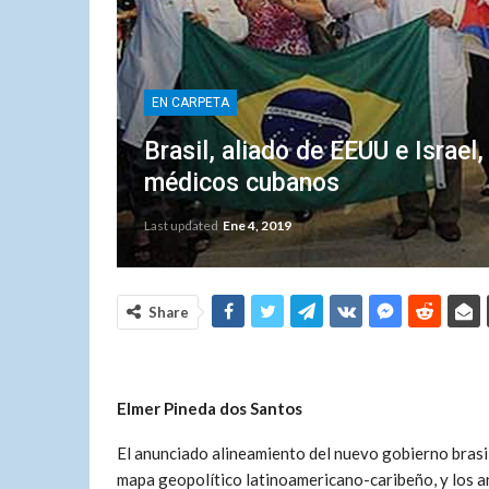
EN CARPETA
Brasil, aliado de EEUU e Israel
médicos cubanos
Last updated
Ene 4, 2019
Share
Elmer Pined
a
dos Santos
El anunciado alineamiento del nuevo gobierno brasi
mapa geopolítico latinoamericano-caribeño, y los ana