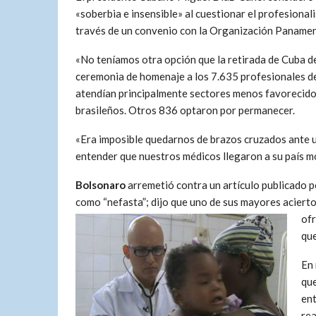
«soberbia e insensible» al cuestionar el profesionali
través de un convenio con la Organización Panameri
«No teníamos otra opción que la retirada de Cuba 
ceremonia de homenaje a los 7.635 profesionales de
atendían principalmente sectores menos favorecidos
brasileños. Otros 836 optaron por permanecer.
«Era imposible quedarnos de brazos cruzados ante un
entender que nuestros médicos llegaron a su país mo
Bolsonaro
arremetió contra un artículo publicado po
como “nefasta”; dijo que uno de sus mayores aciertos 
ofr
que
En 
que
ent
rea