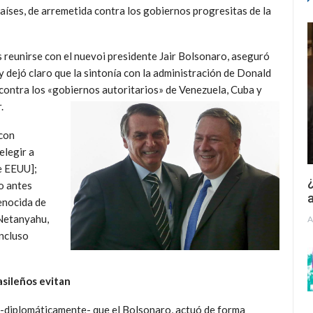
ses, de arremetida contra los gobiernos progresitas de la
 reunirse con el nuevoi presidente Jair Bolsonaro, aseguró
 dejó claro que la sintonía con la administración de Donald
contra los «gobiernos autoritarios» de Venezuela, Cuba y
.
 con
elegir a
e EEUU];
¿
o antes
a
enocida de
 Netanyahu,
A
incluso
asileños evitan
-diplomáticamente- que el Bolsonaro, actuó de forma