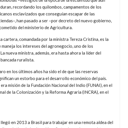
lombolas –vestigios de la época de la esclavitud que aún
duran, recordando los quilombos, campamentos de los
icanos esclavizados que conseguían escapar de las
iendas–, han pasado a ser –por decreto del nuevo gobierno,
cometido del ministerio de Agricultura.
a cartera, comandada por la ministra Tereza Cristina, es la
 maneja los intereses del agronegocio, uno de los
a nueva ministra, además, era hasta ahora la líder del
bancada ruralista.
o en los últimos años ha sido el de que las reservas
gnifican un estorbo para el desarrollo económico del país.
era misión de la Fundación Nacional del Indio (FUNAI), en el
onal de la Colonización y la Reforma Agraria (INCRA), en el
legó en 2013 a Brasil para trabajar en una remota aldea del