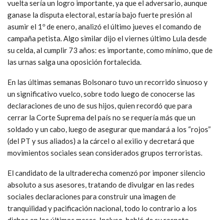
vuelta sería un logro importante, ya que el adversario, aunque
ganase la disputa electoral, estaría bajo fuerte presión al
asumir el 1º de enero, analizó el último jueves el comando de
campaña petista. Algo similar dijo el viernes último Lula desde
su celda, al cumplir 73 años: es importante, como mínimo, que de
las urnas salga una oposición fortalecida.
En las últimas semanas Bolsonaro tuvo un recorrido sinuoso y
un significativo vuelco, sobre todo luego de conocerse las
declaraciones de uno de sus hijos, quien recordó que para
cerrar la Corte Suprema del país no se requería más que un
soldado y un cabo, luego de asegurar que mandará a los “rojos”
(del PT y sus aliados) a la cárcel o al exilio y decretará que
movimientos sociales sean considerados grupos terroristas.
El candidato de la ultraderecha comenzó por imponer silencio
absoluto a sus asesores, tratando de divulgar en las redes
sociales declaraciones para construir una imagen de
tranquilidad y pacificación nacional, todo lo contrario a los
dichos en los últimos meses. Incluso, habló de su respeto