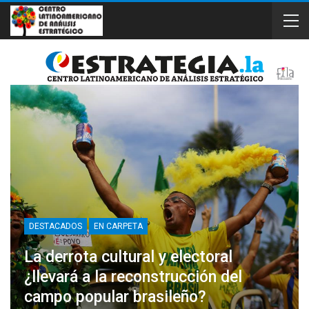
DESTACADOS
EN CARPETA
La derrota cultural y electoral
¿llevará a la reconstrucción del
campo popular brasileño?