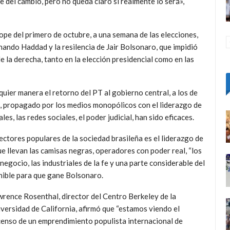
del cambio, pero no queda claro si realmente lo será»,
pe del primero de octubre, a una semana de las elecciones,
nando Haddad y la resilencia de Jair Bolsonaro, que impidió
 la derecha, tanto en la elección presidencial como en las
lquier manera el retorno del PT al gobierno central, a los de
a, propagado por los medios monopólicos con el liderazgo de
s, las redes sociales, el poder judicial, han sido eficaces.
sectores populares de la sociedad brasileña es el liderazgo de
ue llevan las camisas negras, operadores con poder real, “los
negocio, las industriales de la fe y una parte considerable del
onible para que gane Bolsonaro.
rence Rosenthal, director del Centro Berkeley de la
versidad de California, afirmó que “estamos viendo el
enso de un emprendimiento populista internacional de