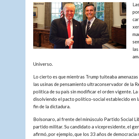
La
por
car
xen
mar
sem
las
ama
Universo.
Lo cierto es que mientras Trump tuiteaba amenazas a
las usinas de pensamiento ultraconservador de la R
política de su país sin modificar el orden vigente. 
disolviendo el pacto político-social establecido en
fin de la dictadura.
Bolsonaro, al frente del minúsculo Partido Social Lib
partido militar. Su candidato a vicepresidente, el g
afirmó, por ejemplo, que los 33 años de democracia