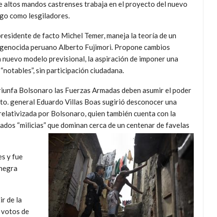
e altos mandos castrenses trabaja en el proyecto del nuevo
ngo como lesgiladores.
presidente de facto Michel Temer, maneja la teoría de un
 genocida peruano Alberto Fujimori. Propone cambios
n nuevo modelo previsional, la aspiración de imponer una
“notables”, sin participación ciudadana.
 triunfa Bolsonaro las Fuerzas Armadas deben asumir el poder
cito. general Eduardo Villas Boas sugirió desconocer una
relativizada por Bolsonaro, quien también cuenta con la
ados “milicias” que dominan cerca de un centenar de favelas
es y fue
 negra
r de la
 votos de