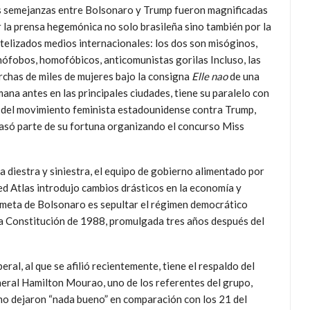
s semejanzas entre Bolsonaro y Trump fueron magnificadas
 la prensa hegemónica no solo brasileña sino también por la
telizados medios internacionales: los dos son misóginos,
ófobos, homofóbicos, anticomunistas gorilas Incluso, las
chas de miles de mujeres bajo la consigna
Elle nao
de una
ana antes en las principales ciudades, tiene su paralelo con
 del movimiento feminista estadounidense contra Trump,
só parte de su fortuna organizando el concurso Miss
 diestra y siniestra, el equipo de gobierno alimentado por
ed Atlas introdujo cambios drásticos en la economía y
La meta de Bolsonaro es sepultar el régimen democrático
 la Constitución de 1988, promulgada tres años después del
eral, al que se afilió recientemente, tiene el respaldo del
eneral Hamilton Mourao, uno de los referentes del grupo,
 no dejaron “nada bueno” en comparación con los 21 del