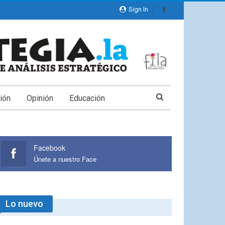
Sign In
ión
Opinión
Educación
Facebook
Únete a nuestro Face
Lo nuevo