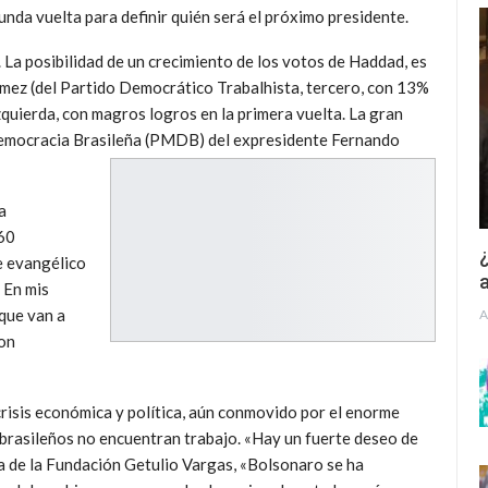
unda vuelta para definir quién será el próximo presidente.
La posibilidad de un crecimiento de los votos de Haddad, es
ómez (del Partido Democrático Trabalhista, tercero, con 13%
zquierda, con magros logros en la primera vuelta. La gran
 Democracia Brasileña (PMDB) del expresidente Fernando
a
260
¿
ue evangélico
a
. En mis
que van a
A
son
crisis económica y política, aún conmovido por el enorme
 brasileños no encuentran trabajo. «Hay un fuerte deseo de
 de la Fundación Getulio Vargas, «Bolsonaro se ha