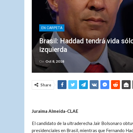
EN CARPETA
Brasil: Haddad tendrá vida sólo
izquierda
On
Oct 8, 2018
Share
Juraima Almeida-CLAE
El candidato de la ultraderecha Jair Bolsonaro obtuv
presidenciales en Brasil, mientras que Fernando Ha