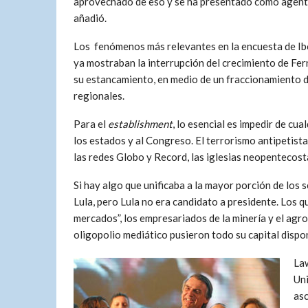
aprovechado de eso y se ha presentado como agente 
añadió.
Los fenómenos más relevantes en la encuesta de Ibo
ya mostraban la interrupción del crecimiento de Fer
su estancamiento, en medio de un fraccionamiento de
regionales.
Para el
establishment
, lo esencial es impedir de cua
los estados y al Congreso. El terrorismo antipetist
las redes Globo y Record, las iglesias neopentecostale
Si hay algo que unificaba a la mayor porción de los 
Lula, pero Lula no era candidato a presidente. Los q
mercados”, los empresariados de la minería y el agro
oligopolio mediático pusieron todo su capital disp
Law
Uni
asc