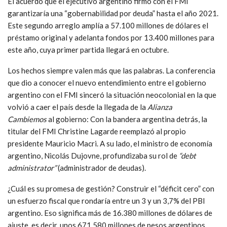
El acuerdo que el ejecutivo argentino firmó con el FMI
garantizaría una “gobernabilidad por deuda” hasta el año 2021.
Este segundo arreglo amplía a 57.100 millones de dólares el
préstamo original y adelanta fondos por 13.400 millones para
este año, cuya primer partida llegará en octubre.
Los hechos siempre valen más que las palabras. La conferencia
que dio a conocer el nuevo entendimiento entre el gobierno
argentino con el FMI sinceró la situación neocolonial en la que
volvió a caer el país desde la llegada de la
Alianza
Cambiemos
al gobierno: Con la bandera argentina detrás, la
titular del FMI Christine Lagarde reemplazó al propio
presidente Mauricio Macri. A su lado, el ministro de economía
argentino, Nicolás Dujovne, profundizaba su rol de
“debt
administrator”
(administrador de deudas).
¿Cuál es su promesa de gestión? Construir el “déficit cero” con
un esfuerzo fiscal que rondaría entre un 3 y un 3,7% del PBI
argentino. Eso significa más de 16.380 millones de dólares de
ajuste, es decir, unos 671.580 millones de pesos argentinos.