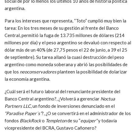
social de por lo menos los últimos 10 años de historia política
argentina.
Para los intereses que representa, “Toto” cumplió muy bien la
tarea: En los tres meses de su gestión al frente del Banco
Central, permitió la fuga de 13.735 millones de dólares (214
millones por día) y el peso argentino se devaluó con respecto al
dólar más de un 40% (de 27,75 pesos el 22 de junio, a 39 el 25
de septiembre). Su tarea allanó la cuasi destrucción del peso
argentino como moneda soberana y abrió las posibilidades de
que los
neoconservadores
planteen la posibilidad de dolarizar
la economía argentina.
¿Cuál será el futuro laboral del renunciante presidente del
Banco Central argentino?, ¿Volverá a gerenciar
Noctua
Partners LLC
, un fondo de inversiones denunciado en el
“Paradise Paper´s”
?, ¿O se convertirá en el administrador de los
fondos
BlackRock
o
Templeton
de su “
equiper”
y todavía
vicepresidente del BCRA, Gustavo Cañonero?